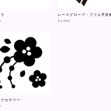
アラ
レースグローブ・フリル手首
0
¥4,000
アクセサリー
0