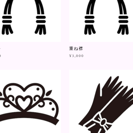
ル
重ね襟
0
¥3,000